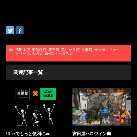
清田本店
,
東苗穂店
,
豊平店
,
美しが丘店
,
大麻店
,
サッポロファク
トリー店
,
大通店
,
Bivi新さっぽろ店
関連記事一覧
Uberでもっと便利に🚗
宮田屋ハロウィン👻