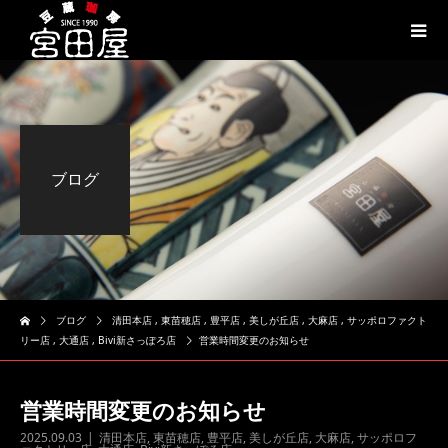
ブログ
ブログ
清田本店
,
東苗穂店
,
豊平店
,
美しが丘店
,
大麻店
,
サッポロファクト
リー店
,
大通店
,
Bivi新さっぽろ店
営業時間変更のお知らせ
営業時間変更のお知らせ
2025.09.03
清田本店
,
東苗穂店
,
豊平店
,
美しが丘店
,
大麻店
,
サッポロフ