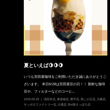
夏といえば🍋🍋🍋
いつも宮田屋珈琲をご利用いただき誠にありがとうご
ざいます。 本日6/28は宮田屋豆の日！！ 新鮮な珈琲
豆や、フィルターなどのコーヒ...
2026.06.28
清田本店
,
東苗穂店
,
豊平店
,
美しが丘店
,
大麻店
,
サッポロファクトリー店
,
大通店
,
Bivi新さっぽろ店