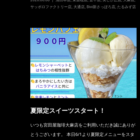
サッポロファクトリー店
,
大通店
,
Bivi新さっぽろ店
,
たるみず店
夏限定スイーツスタート！
いつも宮田屋珈琲大麻店をご利用いただき誠にありが
とうございます。 本日6/1より夏限定メニューをスタ