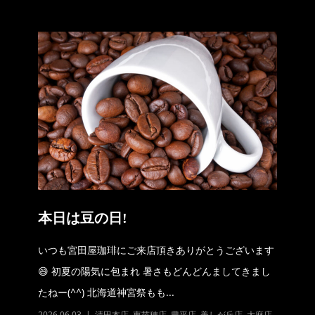
本日は豆の日!
いつも宮田屋珈琲にご来店頂きありがとうございます
😄 初夏の陽気に包まれ 暑さもどんどんましてきまし
たねー(^^) 北海道神宮祭もも...
2026.06.03
清田本店
,
東苗穂店
,
豊平店
,
美しが丘店
,
大麻店
,