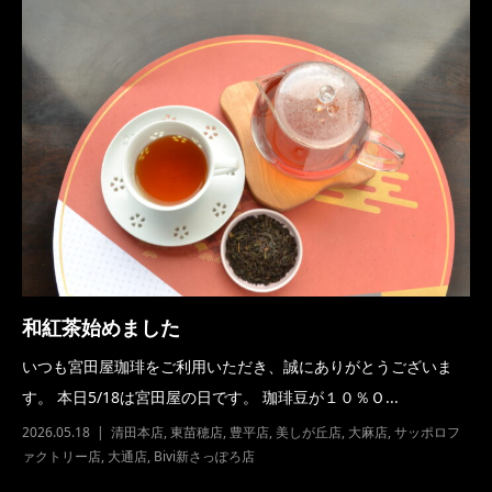
和紅茶始めました
いつも宮田屋珈琲をご利用いただき、誠にありがとうございま
す。 本日5/18は宮田屋の日です。 珈琲豆が１０％Ｏ...
2026.05.18
清田本店
,
東苗穂店
,
豊平店
,
美しが丘店
,
大麻店
,
サッポロフ
ァクトリー店
,
大通店
,
Bivi新さっぽろ店