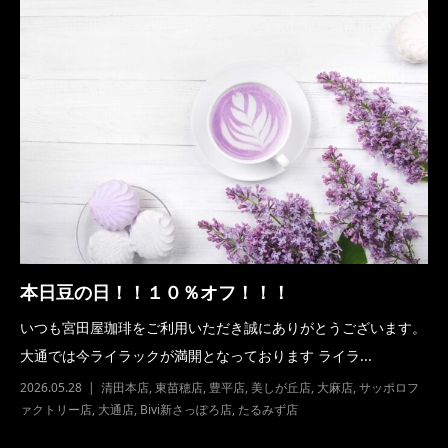
本日豆の日！！１０％オフ！！！
いつも宮田屋珈琲をご利用いただき誠にありがとうございます。
大通では今ライラックが満開となっております ライラ...
2026.05.28
清田本店
,
東苗穂店
,
豊平店
,
美しが丘店
,
大麻店
,
サッポロフ
ァクトリー店
,
大通店
,
Bivi新さっぽろ店
,
たるみず店