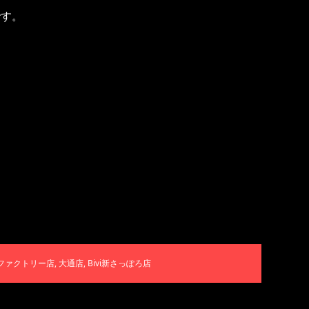
です。
ファクトリー店
,
大通店
,
Bivi新さっぽろ店