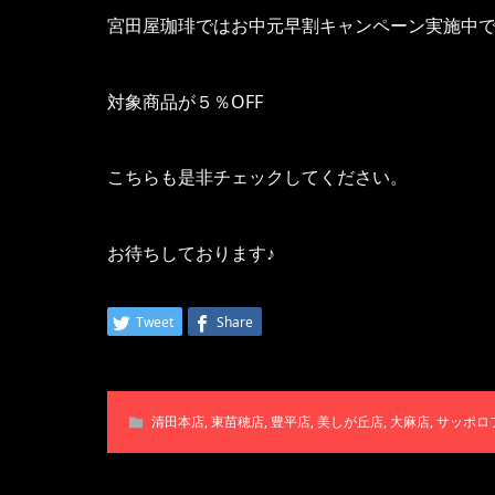
宮田屋珈琲ではお中元早割キャンペーン実施中
対象商品が５％OFF
こちらも是非チェックしてください。
お待ちしております♪
Tweet
Share
清田本店
,
東苗穂店
,
豊平店
,
美しが丘店
,
大麻店
,
サッポロ