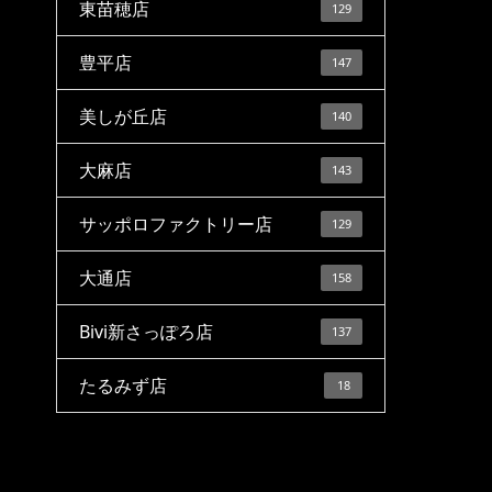
東苗穂店
129
豊平店
147
美しが丘店
140
大麻店
143
サッポロファクトリー店
129
大通店
158
Bivi新さっぽろ店
137
たるみず店
18