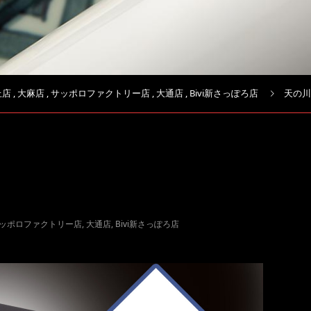
丘店
,
大麻店
,
サッポロファクトリー店
,
大通店
,
Bivi新さっぽろ店
天の川
ッポロファクトリー店
,
大通店
,
Bivi新さっぽろ店