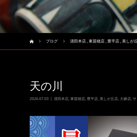
ブログ
清田本店
,
東苗穂店
,
豊平店
,
美しが
天の川
2026.07.03
清田本店
,
東苗穂店
,
豊平店
,
美しが丘店
,
大麻店
,
サ