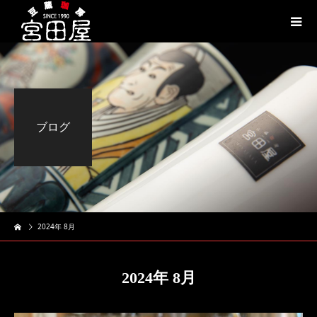
ブログ
2024年 8月
2024年 8月