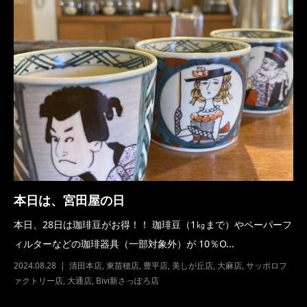
本日は、宮田屋の日
本日、28日は珈琲豆がお得！！ 珈琲豆（1㎏まで）やペーパーフ
ィルターなどの珈琲器具（一部対象外）が 10％O...
2024.08.28
清田本店
,
東苗穂店
,
豊平店
,
美しが丘店
,
大麻店
,
サッポロフ
ァクトリー店
,
大通店
,
Bivi新さっぽろ店