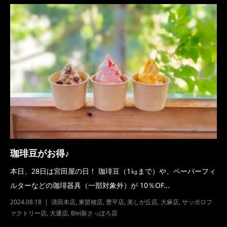
珈琲豆がお得♪
本日、28日は宮田屋の日！ 珈琲豆（1㎏まで）や、ペーパーフィ
ルターなどの珈琲器具（一部対象外）が 10％OF...
2024.08.18
清田本店
,
東苗穂店
,
豊平店
,
美しが丘店
,
大麻店
,
サッポロフ
ァクトリー店
,
大通店
,
Bivi新さっぽろ店