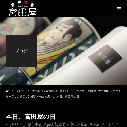
ブログ
ブログ
清田本店
,
東苗穂店
,
豊平店
,
美しが丘店
,
大麻店
,
サッポロファクト
リー店
,
大通店
,
Bivi新さっぽろ店
本日、宮田屋の日
本日、宮田屋の日
2024.11.28
清田本店
,
東苗穂店
,
豊平店
,
美しが丘店
,
大麻店
,
サッポロフ