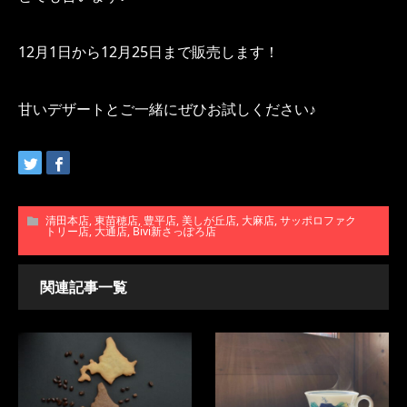
12月1日から12月25日まで販売します！
甘いデザートとご一緒にぜひお試しください♪
清田本店
,
東苗穂店
,
豊平店
,
美しが丘店
,
大麻店
,
サッポロファク
トリー店
,
大通店
,
Bivi新さっぽろ店
関連記事一覧