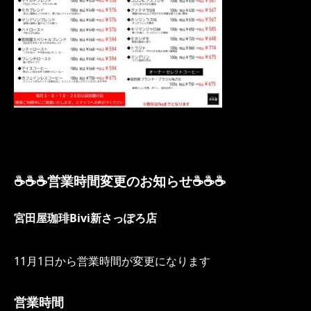
☕☕☕営業時間変更のお知らせ☕☕☕
宮田屋珈琲Bivi新さっぽろ店
11月1日から営業時間が変更になります
営業時間