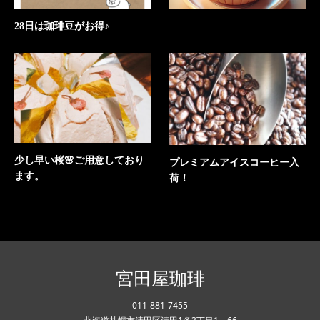
28日は珈琲豆がお得♪
少し早い桜🌸ご用意しており
プレミアムアイスコーヒー入
ます。
荷！
宮田屋珈琲
011-881-7455