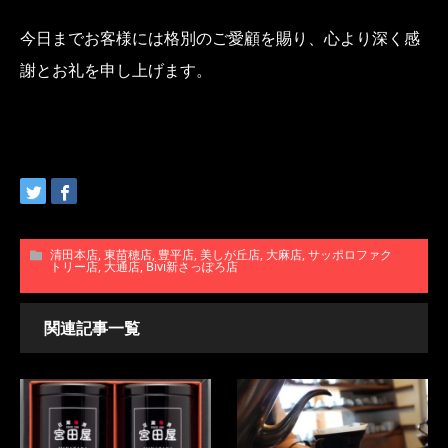
今日までお客様には格別のご愛顧を賜り、心より深く感
謝とお礼を申し上げます。
清田本店
,
東苗穂店
,
豊平店
,
美しが丘店
,
大麻店
,
サッポロファク
トリー店
,
大通店
,
Bivi新さっぽろ店
関連記事一覧