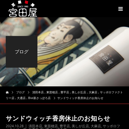
ブログ
ブログ
清田本店
,
東苗穂店
,
豊平店
,
美しが丘店
,
大麻店
,
サッポロファクト
リー店
,
大通店
,
Bivi新さっぽろ店
サンドウィッチ香房休止のお知らせ
サンドウィッチ香房休止のお知らせ
2024.10.28
清田本店
,
東苗穂店
,
豊平店
,
美しが丘店
,
大麻店
,
サッポロフ