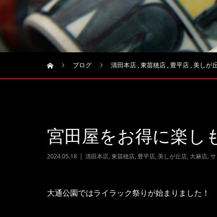
ブログ
清田本店
,
東苗穂店
,
豊平店
,
美しが
宮田屋をお得に楽しも
2024.05.18
清田本店
,
東苗穂店
,
豊平店
,
美しが丘店
,
大麻店
,
サ
大通公園ではライラック祭りが始まりました！