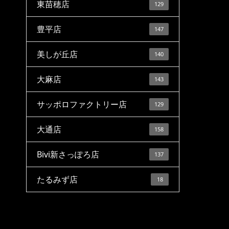
東苗穂店
129
豊平店
147
美しが丘店
140
大麻店
143
サッポロファクトリー店
129
大通店
158
Bivi新さっぽろ店
137
たるみず店
18