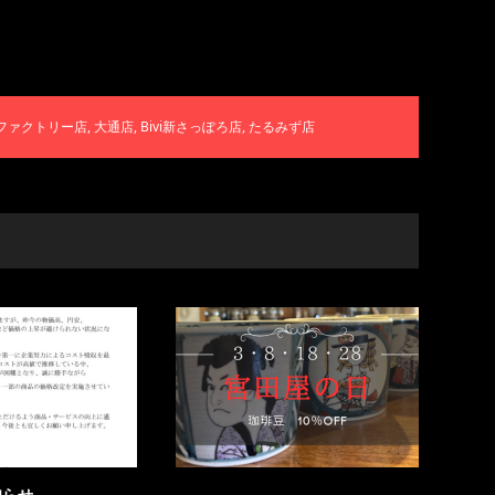
ファクトリー店
,
大通店
,
Bivi新さっぽろ店
,
たるみず店