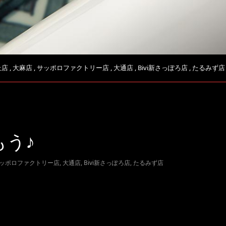
丘店
,
大麻店
,
サッポロファクトリー店
,
大通店
,
Bivi新さっぽろ店
,
たるみず店
う♪
ッポロファクトリー店
,
大通店
,
Bivi新さっぽろ店
,
たるみず店