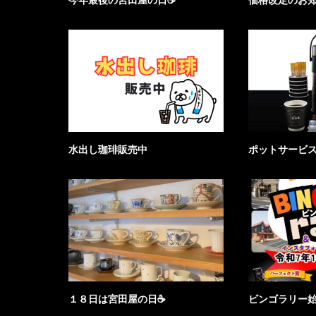
今年最後の宮田屋の日☕
価格改定のお
水出し珈琲販売中
ポットサービ
１８日は宮田屋の日☕
ビンゴラリー始