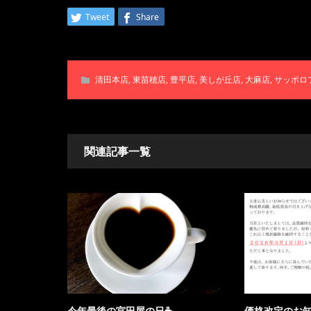
Tweet
Share
清田本店
,
東苗穂店
,
豊平店
,
美しが丘店
,
大麻店
,
サッポロ
関連記事一覧