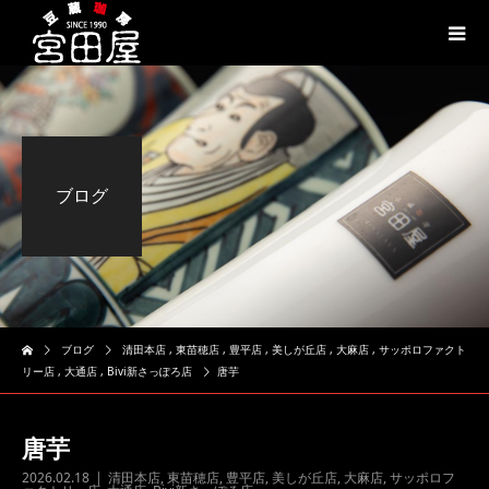
ブログ
ブログ
清田本店
,
東苗穂店
,
豊平店
,
美しが丘店
,
大麻店
,
サッポロファクト
リー店
,
大通店
,
Bivi新さっぽろ店
唐芋
唐芋
2026.02.18
清田本店
,
東苗穂店
,
豊平店
,
美しが丘店
,
大麻店
,
サッポロフ