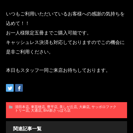
いつもご利用いただいているお客様への感謝の気持ちを
込めて！！
お一人様限定五冊までご購入可能です。
キャッシュレス決済も対応しておりますのでこの機会に
是非ご利用ください。
本日もスタッフ一同ご来店お待ちしております。
清田本店
,
東苗穂店
,
豊平店
,
美しが丘店
,
大麻店
,
サッポロファク
トリー店
,
大通店
,
Bivi新さっぽろ店
関連記事一覧