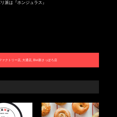
パリ派は『ホンジュラス』
ファクトリー店
,
大通店
,
Bivi新さっぽろ店