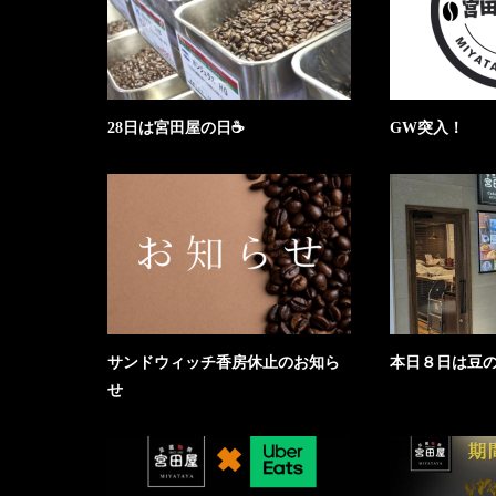
28日は宮田屋の日☕
GW突入！
サンドウィッチ香房休止のお知ら
本日８日は豆
せ