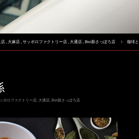
丘店
,
大麻店
,
サッポロファクトリー店
,
大通店
,
Bivi新さっぽろ店
珈琲と
係
ッポロファクトリー店
,
大通店
,
Bivi新さっぽろ店