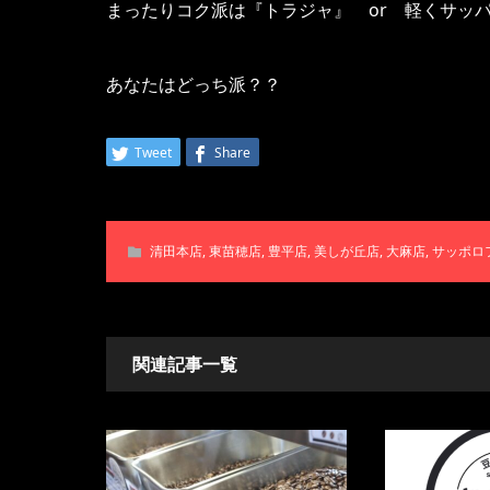
まったりコク派は『トラジャ』 or 軽くサッ
あなたはどっち派？？
Tweet
Share
清田本店
,
東苗穂店
,
豊平店
,
美しが丘店
,
大麻店
,
サッポロ
関連記事一覧