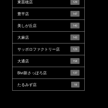
東苗穂店
129
豊平店
147
美しが丘店
140
大麻店
143
サッポロファクトリー店
129
大通店
158
Bivi新さっぽろ店
137
たるみず店
18