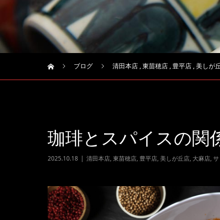
ブログ
清田本店
,
東苗穂店
,
豊平店
,
美しが
珈琲とスパイスの関
2025.10.18
清田本店
,
東苗穂店
,
豊平店
,
美しが丘店
,
大麻店
,
サ