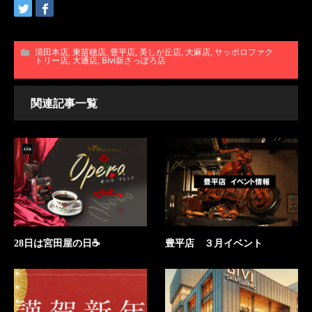
清田本店
,
東苗穂店
,
豊平店
,
美しが丘店
,
大麻店
,
サッポロファク
トリー店
,
大通店
,
Bivi新さっぽろ店
関連記事一覧
28日は宮田屋の日☕
豊平店 ３月イベント