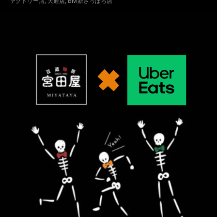
ァクトリー店
,
大通店
,
Bivi新さっぽろ店