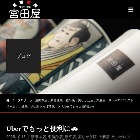
ブログ
ブログ
清田本店
,
東苗穂店
,
豊平店
,
美しが丘店
,
大麻店
,
サッポロファクト
リー店
,
大通店
,
Bivi新さっぽろ店
Uberでもっと便利に🚗
Uberでもっと便利に🚗
2025.10.15
清田本店
,
東苗穂店
,
豊平店
,
美しが丘店
,
大麻店
,
サッポロフ