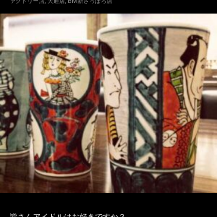
ァクトリー店
,
大通店
,
Bivi新さっぽろ店
皆さんアイドルはお好きですか？