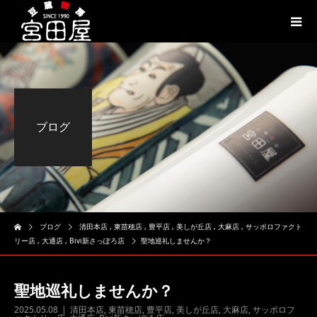
ブログ
ブログ
清田本店
,
東苗穂店
,
豊平店
,
美しが丘店
,
大麻店
,
サッポロファクト
リー店
,
大通店
,
Bivi新さっぽろ店
聖地巡礼しませんか？
聖地巡礼しませんか？
2025.05.08
清田本店
,
東苗穂店
,
豊平店
,
美しが丘店
,
大麻店
,
サッポロフ