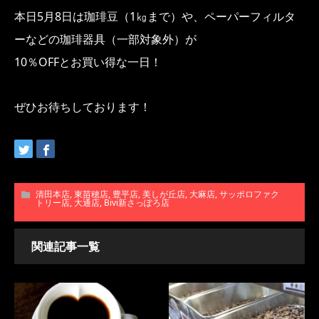
本日5月8日は珈琲豆（1㎏まで）や、ペーパーフィルタ
ーなどの珈琲器具（一部対象外）が
10％OFFとお買い得な一日！
ぜひお待ちしております！
清田本店
,
東苗穂店
,
豊平店
,
美しが丘店
,
大麻店
,
サッポロファク
トリー店
,
大通店
,
Bivi新さっぽろ店
関連記事一覧