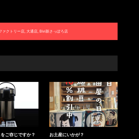
ファクトリー店
,
大通店
,
Bivi新さっぽろ店
スをご存じですか？
お土産にいかが？