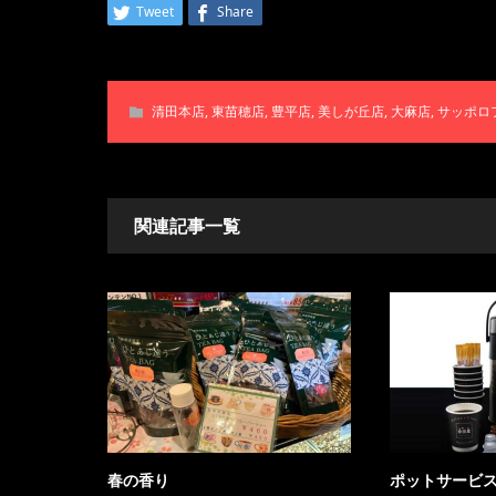
Tweet
Share
清田本店
,
東苗穂店
,
豊平店
,
美しが丘店
,
大麻店
,
サッポロ
関連記事一覧
春の香り
ポットサービ