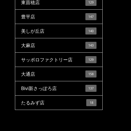
東苗穂店
129
豊平店
147
美しが丘店
140
大麻店
143
サッポロファクトリー店
129
大通店
158
Bivi新さっぽろ店
137
たるみず店
18