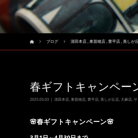
ブログ
清田本店
,
東苗穂店
,
豊平店
,
美しが
春ギフトキャンペー
2025.03.03
清田本店
,
東苗穂店
,
豊平店
,
美しが丘店
,
大麻店
,
サ
🌸春ギフトキャンペーン🌸
3月1日～4月30日まで