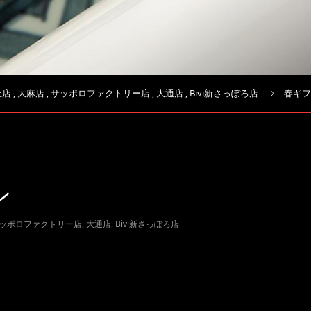
丘店
,
大麻店
,
サッポロファクトリー店
,
大通店
,
Bivi新さっぽろ店
春ギフ
ン
ッポロファクトリー店
,
大通店
,
Bivi新さっぽろ店