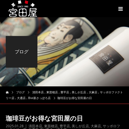
ブログ
ブログ
清田本店
,
東苗穂店
,
豊平店
,
美しが丘店
,
大麻店
,
サッポロファクト
リー店
,
大通店
,
Bivi新さっぽろ店
珈琲豆がお得な宮田屋の日
珈琲豆がお得な宮田屋の日
2025.01.28
清田本店
,
東苗穂店
,
豊平店
,
美しが丘店
,
大麻店
,
サッポロフ