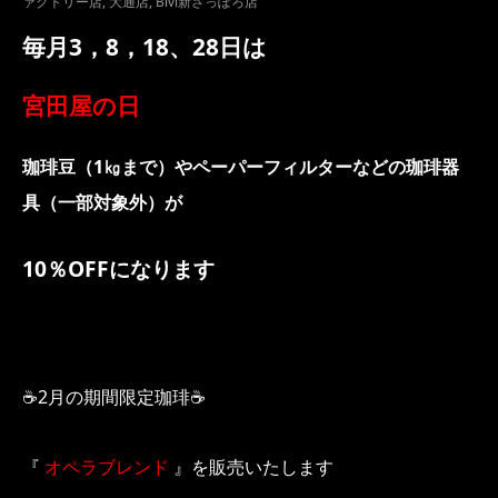
ァクトリー店
,
大通店
,
Bivi新さっぽろ店
毎月3，8，18、28日は
宮田屋の日
珈琲豆（1㎏まで）やペーパーフィルターなどの珈琲器
具（一部対象外）が
10％OFFになります
☕2月の期間限定珈琲☕
『
オペラブレンド
』を販売いたします