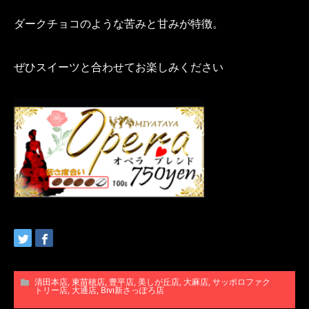
ダークチョコのような苦みと甘みが特徴。
ぜひスイーツと合わせてお楽しみください
清田本店
,
東苗穂店
,
豊平店
,
美しが丘店
,
大麻店
,
サッポロファク
トリー店
,
大通店
,
Bivi新さっぽろ店