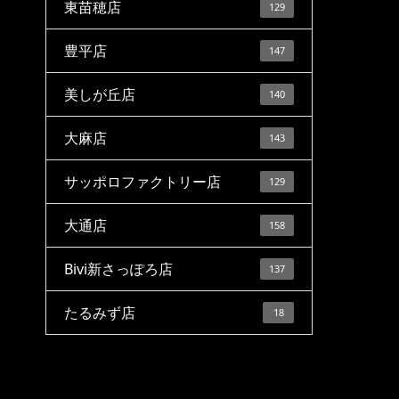
東苗穂店
129
豊平店
147
美しが丘店
140
大麻店
143
サッポロファクトリー店
129
大通店
158
Bivi新さっぽろ店
137
たるみず店
18