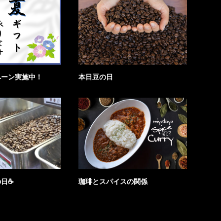
ペーン実施中！
本日豆の日
の日☕
珈琲とスパイスの関係