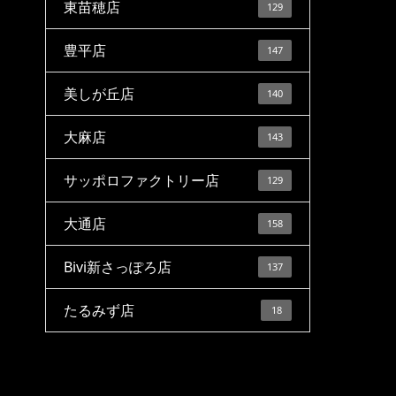
東苗穂店
129
豊平店
147
美しが丘店
140
大麻店
143
サッポロファクトリー店
129
大通店
158
Bivi新さっぽろ店
137
たるみず店
18