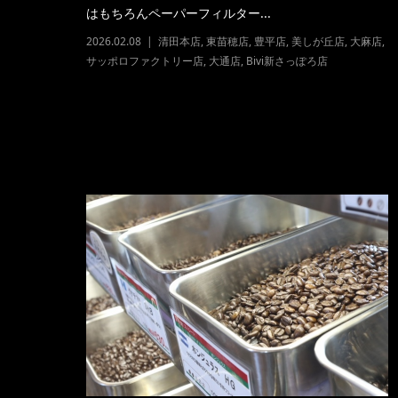
はもちろんペーパーフィルター...
2026.02.08
清田本店
,
東苗穂店
,
豊平店
,
美しが丘店
,
大麻店
,
サッポロファクトリー店
,
大通店
,
Bivi新さっぽろ店