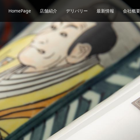
HomePage
店舗紹介
デリバリー
最新情報
会社概