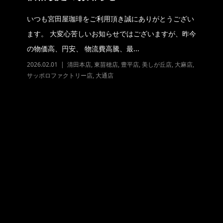
いつも宮田屋珈琲をご利用頂き誠にありがとうござい
ます。 大変心苦しいお知らせではございますが、昨今
の物価高、円安、 物流費高騰、最...
2026.02.01
清田本店
,
東苗穂店
,
豊平店
,
美しが丘店
,
大麻店
,
サッポロファクトリー店
,
大通店