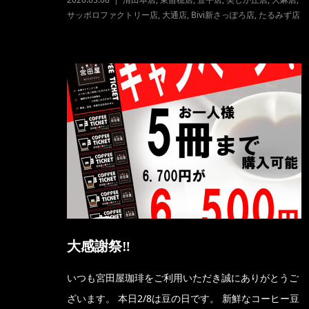
サッポロファクトリー店
,
大通店
,
Bivi新さっぽろ店
,
たるみず店
大感謝祭‼
いつも宮田屋珈琲をご利用いただき誠にありがとうご
ざいます。 本日2/8は豆の日です。 新鮮なコーヒー豆