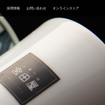
要
採用情報
お問い合わせ
オンラインストア