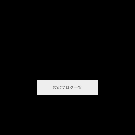
次のブログ一覧