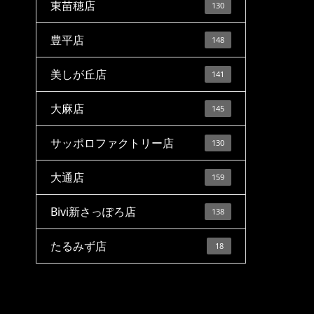
東苗穂店
130
豊平店
148
美しが丘店
141
大麻店
145
サッポロファクトリー店
130
大通店
159
Bivi新さっぽろ店
138
たるみず店
18